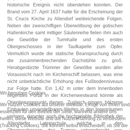
historische Ereignis nicht überstehen konnten. Der
Brand vom 27. April 1637 hatte für die Erscheinung der
St. Crucis Kirche zu Allendorf weitreichende Folgen.
Neben der zweischiffigen Überwölbung der gotischen
Hallenkirche samt mittiger Säulenreihe fielen ihm auch
die Gewölbe der Turmhalle und des ersten
Obergeschosses in der Taufkapelle zum Opfer.
Vermutlich wurde die statische Beanspruchung durch
die zusammenbrechenden Dachstühle zu groß.
Herabgestürzte Trümmer der Gewölbe wurden aller
Voraussicht nach im Kirchenschiff belassen, was eine
nicht unbeträchtliche Erhöhung des Fußbodenniveaus
zur Folge hatte. Ein 1,42 m unter dem Innenboden
Wir benutzen Cookies
liegendes Portal in der Kirchenwestwand könnte als
Orientierungspunkt dienen. Zugleich gingen hölzerne
Wir nutzen Cookies auf unserer Website. Einige von ihnen sind
Einbauten unvorstellbaren Wertes in den Innenräumen
essenziell für den Betrieb der Seite, während andere uns
verloren, darunter auch die hochgelobte Bibliothek der
helfen, diese Website und die Nutzererfahrung zu verbessern
Allendorfer Lateinschule, welche in den
(Tracking Cookies). Sie können selbst entscheiden, ob Sie die