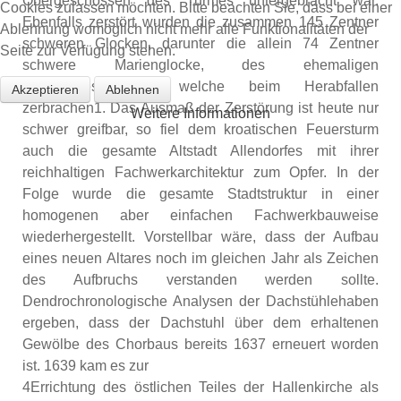
Obergeschossen des Turmes untergebracht war.
Cookies zulassen möchten. Bitte beachten Sie, dass bei einer
Ebenfalls zerstört wurden die zusammen 145 Zentner
Ablehnung womöglich nicht mehr alle Funktionalitäten der
schweren Glocken, darunter die allein 74 Zentner
Seite zur Verfügung stehen.
schwere Marienglocke, des ehemaligen
Glockengeschosses, welche beim Herabfallen
Akzeptieren
Ablehnen
zerbrachen1. Das Ausmaß der Zerstörung ist heute nur
Weitere Informationen
schwer greifbar, so fiel dem kroatischen Feuersturm
auch die gesamte Altstadt Allendorfes mit ihrer
reichhaltigen Fachwerkarchitektur zum Opfer. In der
Folge wurde die gesamte Stadtstruktur in einer
homogenen aber einfachen Fachwerkbauweise
wiederhergestellt. Vorstellbar wäre, dass der Aufbau
eines neuen Altares noch im gleichen Jahr als Zeichen
des Aufbruchs verstanden werden sollte.
Dendrochronologische Analysen der Dachstühlehaben
ergeben, dass der Dachstuhl über dem erhaltenen
Gewölbe des Chorbaus bereits 1637 erneuert worden
ist. 1639 kam es zur
4Errichtung des östlichen Teiles der Hallenkirche als