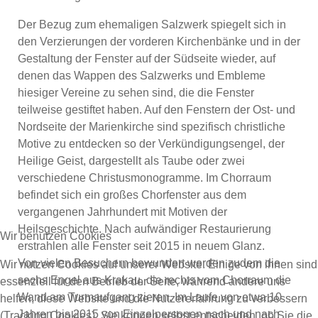
Der Bezug zum ehemaligen Salzwerk spiegelt sich in
den Verzierungen der vorderen Kirchenbänke und in der
Gestaltung der Fenster auf der Südseite wieder, auf
denen das Wappen des Salzwerks und Embleme
hiesiger Vereine zu sehen sind, die die Fenster
teilweise gestiftet haben. Auf den Fenstern der Ost- und
Nordseite der Marienkirche sind spezifisch christliche
Motive zu entdecken so der Verkündigungsengel, der
Heilige Geist, dargestellt als Taube oder zwei
verschiedene Christusmonogramme. Im Chorraum
befindet sich ein großes Chorfenster aus dem
vergangenen Jahrhundert mit Motiven der
Heilsgeschichte. Nach aufwändiger Restaurierung
Wir benutzen Cookies
erstrahlen alle Fenster seit 2015 in neuem Glanz.
Von vielen Besuchern bewundert werden zudem die
Wir nutzen Cookies auf unserer Website. Einige von ihnen sind
sechs Engel aus Krakau, die rechts vom Chorraum die
essenziell für den Betrieb der Seite, während andere uns
Wand am Turmaufgang zieren. Im Laufe von etwa 10
helfen, diese Website und die Nutzererfahrung zu verbessern
Jahren bis 2015 von Einzelpersonen nach und nach
(Tracking Cookies). Sie können selbst entscheiden, ob Sie die