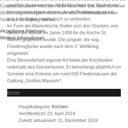
gestiftet, illustrieren sie die Fröhlichkeit und Freiheit der
Cookies zulassen möchten. Bitte beachten Sie, dass bei einer
himmlischen Heerscharen, deren Bestimmung es ist,
Ablehnung womöglich nicht mehr alle Funktionalitäten der
das Lob Gottes musikalisch zu verbreiten.
Seite zur Verfügung stehen.
Im Turm der Marienkirche finden sich drei Glocken, von
Akzeptieren
Ablehnen
denen die älteste im Jahre 1499 für die Kirche St.
Weitere Informationen
Marien gegossen wurde. Die jüngste, die sog.
Friedensglocke wurde nach dem 2. Weltkrieg
eingesetzt.
Eine Besonderheit eigener Art bietet der Kirchboden
unterhalb des Glockenturms. Er beherbergt alljährlich im
Sommer eine Kolonie von rund 600 Fledermäusen der
Gattung „Großes Mausohr“.
Error
Hauptkategorie:
Kirchen
Veröffentlicht: 23. April 2019
Zuletzt aktualisiert: 31. Dezember 2019