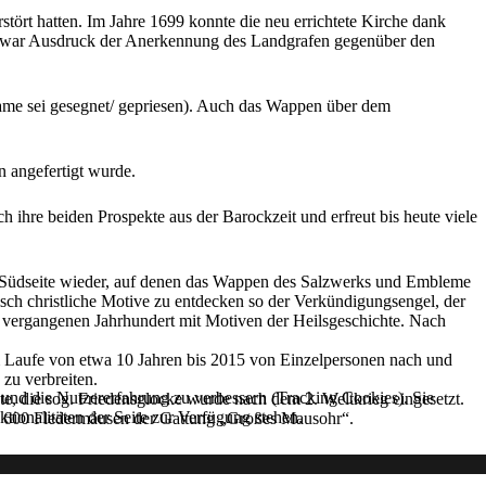
ört hatten. Im Jahre 1699 konnte die neu errichtete Kirche dank
au war Ausdruck der Anerkennung des Landgrafen gegenüber den
Name sei gesegnet/ gepriesen). Auch das Wappen über dem
n angefertigt wurde.
ch ihre beiden Prospekte aus der Barockzeit und erfreut bis heute viele
r Südseite wieder, auf denen das Wappen des Salzwerks und Embleme
fisch christliche Motive zu entdecken so der Verkündigungsengel, der
m vergangenen Jahrhundert mit Motiven der Heilsgeschichte. Nach
Laufe von etwa 10 Jahren bis 2015 von Einzelpersonen nach und
 zu verbreiten.
e und die Nutzererfahrung zu verbessern (Tracking Cookies). Sie
te, die sog. Friedensglocke wurde nach dem 2. Weltkrieg eingesetzt.
tionalitäten der Seite zur Verfügung stehen.
und 600 Fledermäusen der Gattung „Großes Mausohr“.