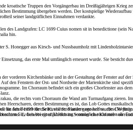
e kroatische Truppen den Vorgängerbau im Dreißigjährigen Krieg zerst
istlichen Bestimmung übergeben werden. Der kostspielige Wiederaufb
roßteil seiner landgräflichen Einnahmen verdankte.
ialen des Landgrafen: LC 1699 Cuius nomen sit in benedictione (sein 
alia hin.
ster S. Honegger aus Kirsch- und Nussbaumholz mit Lindenholzintarsie
er Einsetzung, das erste Mal umfänglich erneuert wurde. Sie besticht dur
 der vorderen Kirchenbänke und in der Gestaltung der Fenster auf de
en. Auf den Fenstern der Ost- und Nordseite der Marienkirche sind spezi
smonogramme. Im Chorraum befindet sich ein großes Chorfenster aus de
Glanz.
rakau, die rechts vom Chorraum die Wand am Turmaufgang zieren. Im 
lischen Heerscharen, deren Bestimmung es ist, das Lob Gottes musikalisch
ell für den Betrieb der Seite, während andere uns helfen, diese Websit
ste im Jahre 1499 für die Kirche St. Marien gegossen wurde. Die jüngs
 beachten Sie, dass bei einer Ablehnung womöglich nicht mehr alle Funk
lockenturms. Er beherbergt alljährlich im Sommer eine Kolonie von r