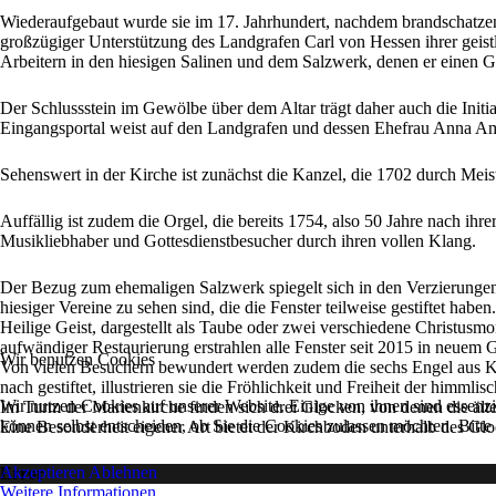
Wiederaufgebaut wurde sie im 17. Jahrhundert, nachdem brandschatzend
großzügiger Unterstützung des Landgrafen Carl von Hessen ihrer ge
Arbeitern in den hiesigen Salinen und dem Salzwerk, denen er einen G
Der Schlussstein im Gewölbe über dem Altar trägt daher auch die Init
Eingangsportal weist auf den Landgrafen und dessen Ehefrau Anna Am
Sehenswert in der Kirche ist zunächst die Kanzel, die 1702 durch Mei
Auffällig ist zudem die Orgel, die bereits 1754, also 50 Jahre nach ihr
Musikliebhaber und Gottesdienstbesucher durch ihren vollen Klang.
Der Bezug zum ehemaligen Salzwerk spiegelt sich in den Verzierungen
hiesiger Vereine zu sehen sind, die die Fenster teilweise gestiftet hab
Heilige Geist, dargestellt als Taube oder zwei verschiedene Christu
aufwändiger Restaurierung erstrahlen alle Fenster seit 2015 in neuem 
Wir benutzen Cookies
Von vielen Besuchern bewundert werden zudem die sechs Engel aus K
nach gestiftet, illustrieren sie die Fröhlichkeit und Freiheit der himm
Wir nutzen Cookies auf unserer Website. Einige von ihnen sind essenzi
Im Turm der Marienkirche finden sich drei Glocken, von denen die älte
können selbst entscheiden, ob Sie die Cookies zulassen möchten. Bitte
Eine Besonderheit eigener Art bietet der Kirchboden unterhalb des G
Akzeptieren
Ablehnen
Error
Weitere Informationen