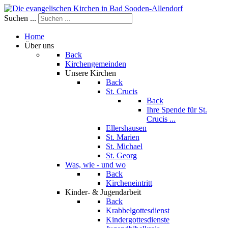
Suchen ...
Home
Über uns
Back
Kirchengemeinden
Unsere Kirchen
Back
St. Crucis
Back
Ihre Spende für St.
Crucis ...
Ellershausen
St. Marien
St. Michael
St. Georg
Was, wie - und wo
Back
Kircheneintritt
Kinder- & Jugendarbeit
Back
Krabbelgottesdienst
Kindergottesdienste