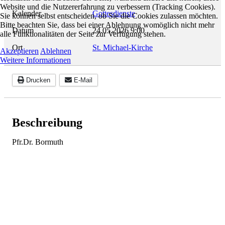
Website und die Nutzererfahrung zu verbessern (Tracking Cookies).
Kalender
Gottesdienste
Sie können selbst entscheiden, ob Sie die Cookies zulassen möchten.
Bitte beachten Sie, dass bei einer Ablehnung womöglich nicht mehr
Datum
24.05.2026
9:00
alle Funktionalitäten der Seite zur Verfügung stehen.
Ort
St. Michael-Kirche
Akzeptieren
Ablehnen
Weitere Informationen
Drucken
E-Mail
Beschreibung
Pfr.Dr. Bormuth