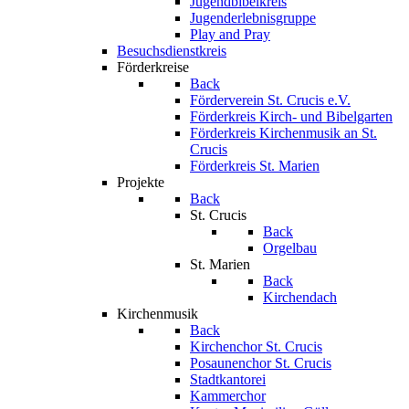
Jugendbibelkreis
Jugenderlebnisgruppe
Play and Pray
Besuchsdienstkreis
Förderkreise
Back
Förderverein St. Crucis e.V.
Förderkreis Kirch- und Bibelgarten
Förderkreis Kirchenmusik an St.
Crucis
Förderkreis St. Marien
Projekte
Back
St. Crucis
Back
Orgelbau
St. Marien
Back
Kirchendach
Kirchenmusik
Back
Kirchenchor St. Crucis
Posaunenchor St. Crucis
Stadtkantorei
Kammerchor