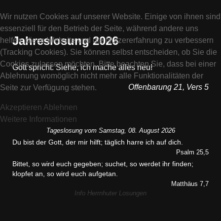
Wir nutzen Cookies auf unserer Website. Einige von ihnen sind
essenziell für den Betrieb der Seite, während andere uns
Jahreslosung 2026
helfen, diese Website und die Nutzererfahrung zu verbessern
(Tracking Cookies). Sie können selbst entscheiden, ob Sie die
Cookies zulassen möchten. Bitte beachten Sie, dass bei einer
Gott spricht: Siehe, ich mache alles neu!
Ablehnung womöglich nicht mehr alle Funktionalitäten der
Offenbarung 21, Vers 5
Seite zur Verfügung stehen.
Akzeptieren
Ablehnen
Weitere Informationen
Tageslosung vom
Samstag, 08. August 2026
Du bist der Gott, der mir hilft; täglich harre ich auf dich.
Psalm 25,5
Bittet, so wird euch gegeben; suchet, so werdet ihr finden;
klopfet an, so wird euch aufgetan.
Matthäus 7,7
Info Herrnhuter Losungen