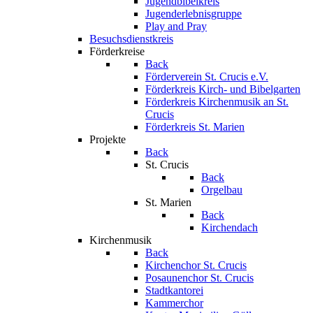
Jugendbibelkreis
Jugenderlebnisgruppe
Play and Pray
Besuchsdienstkreis
Förderkreise
Back
Förderverein St. Crucis e.V.
Förderkreis Kirch- und Bibelgarten
Förderkreis Kirchenmusik an St.
Crucis
Förderkreis St. Marien
Projekte
Back
St. Crucis
Back
Orgelbau
St. Marien
Back
Kirchendach
Kirchenmusik
Back
Kirchenchor St. Crucis
Posaunenchor St. Crucis
Stadtkantorei
Kammerchor