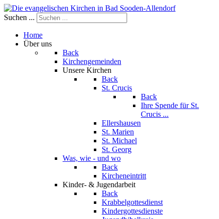
Suchen ...
Home
Über uns
Back
Kirchengemeinden
Unsere Kirchen
Back
St. Crucis
Back
Ihre Spende für St.
Crucis ...
Ellershausen
St. Marien
St. Michael
St. Georg
Was, wie - und wo
Back
Kircheneintritt
Kinder- & Jugendarbeit
Back
Krabbelgottesdienst
Kindergottesdienste