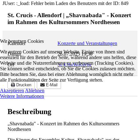
JUser: :_load: Fehler beim Laden des Benutzers mit der ID: 849
St. Crucis - Allendorf | „Shavnabada" - Konzert
im Rahmen des Kultursommers Nordhessen
Wir benutzen Cookies
Kalender
Konzerte und Veranstaltungen
Wir nutzen Cookies auf unserer Website. Einige von ihnen sind
Datum
26.07.2025
19:30
essenziell für den Betrieb der Seite, während andere uns helfen, diese
Website und die Nutzererfahrung zu verbessern (Tracking Cookies).
Ort
St. Crucis-Kirche
Sie können selbst entscheiden, ob Sie die Cookies zulassen möchten.
Bitte beachten Sie, dass bei einer Ablehnung womöglich nicht mehr
alle Funktionalitäten der Seite zur Verfügung stehen.
Drucken
E-Mail
Akzeptieren
Ablehnen
Weitere Informationen
Beschreibung
„Shavnabada" - Konzert im Rahmen des Kultursommers
Nordhessen
Die Sänger des Ensembles Kultur „Shavnabada" aus der