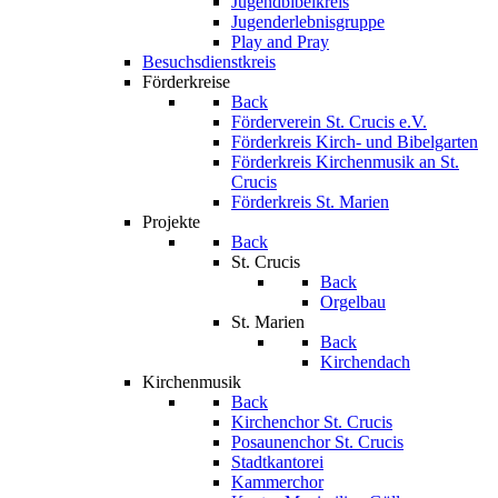
Jugendbibelkreis
Jugenderlebnisgruppe
Play and Pray
Besuchsdienstkreis
Förderkreise
Back
Förderverein St. Crucis e.V.
Förderkreis Kirch- und Bibelgarten
Förderkreis Kirchenmusik an St.
Crucis
Förderkreis St. Marien
Projekte
Back
St. Crucis
Back
Orgelbau
St. Marien
Back
Kirchendach
Kirchenmusik
Back
Kirchenchor St. Crucis
Posaunenchor St. Crucis
Stadtkantorei
Kammerchor