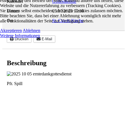
essenziell für den Betrieb der Seite, während andere uns helfen, diese
Kalender
Gottesdienste
Website und die Nutzererfahrung zu verbessern (Tracking Cookies).
Sie können selbst entscheiden, ob Sie die Cookies zulassen möchten.
Datum
05.10.2025
10:30
Bitte beachten Sie, dass bei einer Ablehnung womöglich nicht mehr
Ort
St. Crucis-Kirche
alle Funktionalitäten der Seite zur Verfügung stehen.
Akzeptieren
Ablehnen
Weitere Informationen
Drucken
E-Mail
Beschreibung
Pfr. Spill