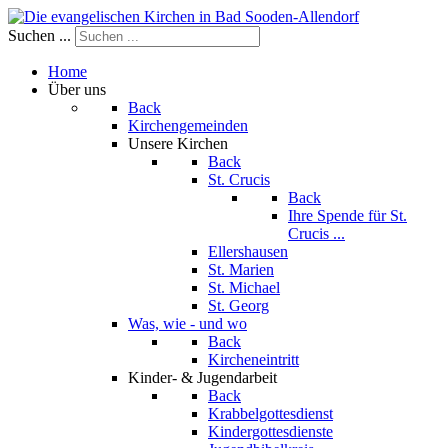
Suchen ...
Home
Über uns
Back
Kirchengemeinden
Unsere Kirchen
Back
St. Crucis
Back
Ihre Spende für St.
Crucis ...
Ellershausen
St. Marien
St. Michael
St. Georg
Was, wie - und wo
Back
Kircheneintritt
Kinder- & Jugendarbeit
Back
Krabbelgottesdienst
Kindergottesdienste