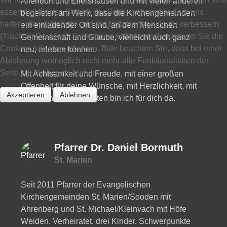
Allendorf und Ellershausen und mit vielen anderen
essenziell für den Betrieb der Seite, während andere uns
begeistert am Werk, dass die Kirchengemeinden
helfen, diese Website und die Nutzererfahrung zu verbessern
ein einladender Ort sind, an dem Menschen
(Tracking Cookies). Sie können selbst entscheiden, ob Sie die
Gemeinschaft und Glaube, vielleicht auch ganz
Cookies zulassen möchten. Bitte beachten Sie, dass bei einer
neu, erleben können.
Ablehnung womöglich nicht mehr alle Funktionalitäten der
Seite zur Verfügung stehen.
Mit Achtsamkeit und Freude, mit einer großen
Offenheit für deine Wünsche, mit Herzlichkeit, mit
Akzeptieren
Ablehnen
Musik und guten Worten bin ich für dich da.
Weitere Informationen
Pfarrer Dr. Daniel Bormuth
St. Marien
Seit 2011 Pfarrer der Evangelischen
Kirchengemeinden St. Marien/Sooden mit
Ahrenberg und St. Michael/Kleinvach mit Höfe
Weiden. Verheiratet, drei Kinder. Schwerpunkte